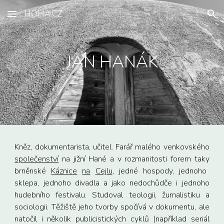
HOHA.CZ
Skip to main content
Skip to navigation
JAN HANÁK
Kněz, dokumentarista, učitel. Farář m
alého
venkovského
společenství
na jižní Hané a
v rozmanitosti forem taky
brněnské
Káznice
na
Cejlu
, jedné hospody
,
jednoho
sklepa, jednoho divadla
a jako nedochůdče i
jednoho
hudebního festivalu
.
Studoval teologii, žurnalistiku a
sociologii. Těžiště jeho tvorby spočívá v dokumentu, ale
natočil i několik publicistických cyklů (například seriál