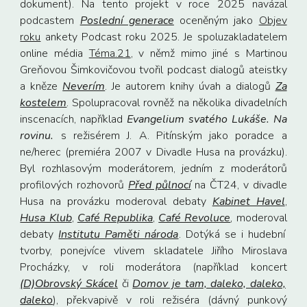
dokument). Na tento projekt v roce 2025 navázal
podcastem
Poslední generace
oceněným jako
Objev
roku
ankety Podcast roku 2025. Je spoluzakladatelem
online média
Téma.21
, v němž mimo jiné s Martinou
Greňovou Šimkovičovou tvořil podcast dialogů ateistky
a kněze
Neverím
.
Je autorem knihy úvah a dialogů
Za
kostelem
.
Spolupracoval rovněž na několika divadelních
inscenacích, například
Evangelium svatého Lukáše. Na
rovinu.
s režisérem J. A. Pitínským jako poradce a
ne/herec (premiéra 2007 v Divadle Husa na provázku).
Byl rozhlasovým moderátorem, jedním z moderátorů
profilových rozhovorů
Před půlnocí
na ČT24, v divadle
Husa na provázku moderoval debaty
Kabinet Havel
,
Husa Klub
,
Café Republika
,
Café Revoluce
, moder
oval
debaty
Institutu Paměti národa
. Dotýká se i hudební
tvorby, ponejvíce vlivem skladatele Jiřího Miroslava
Procházky, v roli moderátora (například koncert
(D)Obrovský Skácel
či
Domov je tam, daleko, daleko,
daleko
), překvapivě v roli režiséra (dávný punkový