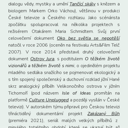
dialogu vědy, mystiky a umění
Tančící skály
s knězem a
biologem Markem Orko Váchou), většinou v produkci
České televize a Českého rozhlasu. Jako scénárista
zpočátku spolupracoval na několika projektech s
režisérem Otakárem Maria Schmidtem. Svůj první
celovečerní dokument
Oko bez světla se nepotěší
natočil v roce 2006 (oceněn na festivalu Arts&Film Telč
2007). V roce 2014 představil druhý celovečerní
dokument
Ostrov Jura
, s podtitulem
O těžkém životě
vizionářů a těžkém životě s nimi
, o ojedinělém projektu
mladého sedláka snažícího se pojmenovat ekologický a
s tím spojený společenský a duchovní rozklad jižní Hané
skrz analogický příběh Velikonočního ostrova v jižním
Tichomoří (pod názvem
Isle of Ideas
promítán na
platformě
Culture Unplugged
a později vysílán v České
televizi
).
V
autorském týmu připravil pro Českou televizi
třináctidílný dokumentární projekt
Zakázaný Bůh
(premiéra 2021), seriál malých velkých příběhů z
minulého totalitního období, které se ukazují být až