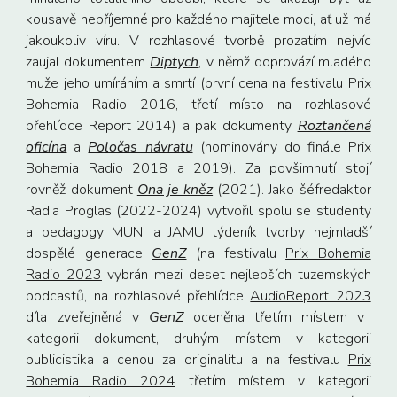
kousavě nepříjemné pro každého majitele moci, ať už má
jakoukoliv víru. V rozhlasové tvorbě prozatím nejvíc
zaujal dokumentem
Diptych
, v němž doprovází mladého
muže jeho umíráním a smrtí (první cena na festivalu Prix
Bohemia Radio 2016, třetí místo na rozhlasové
přehlídce Report 2014) a pak dokumenty
Roztančená
oficína
a
Poločas návratu
(nominovány do finále Prix
Bohemia Radio 2018 a 2019). Za povšimnutí stojí
rovněž dokument
Ona je kněz
(2021). Jako šéfredaktor
Radia Proglas (2022-2024) vytvořil spolu se studenty
a pedag
o
gy MUNI a JAMU týdeník tvorby nejmladší
dospělé generace
GenZ
(na festival
u
Prix Bohemia
Radio 2023
vybrán mezi deset nejlepších tuzemských
podcastů, na rozhlasové přehlídce
AudioReport 2023
díla zveřejněná v
GenZ
oceněna
třetím místem v
kategorii dokument, druhým místem v kategorii
publicistika a cenou za originalitu a na festivalu
Prix
Bohemia Radio 2024
třetím místem v kategorii